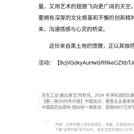
量，又用艺术的翅膀飞向更广阔的天空
要拥有深厚的文化根基和不懈的创新精
来、沟通情感与心灵的桥梁。
这份来自黑土地的馈赠，正以其独
活动：【
8cjVGdkyAuHwSRRkeCZXbTJ
京东工业!通过港‘交’所聆讯，2024 年净利润同比飙
【聚—焦2025年中报】中国信达：聚焦主业奋发
中国医药业绩补;偿纠纷一审胜诉：获赔9807万并
声明：证券时报力求信息真实、准确，文章提及内
下载“证券时报”官方APP，或关注官方微信公众