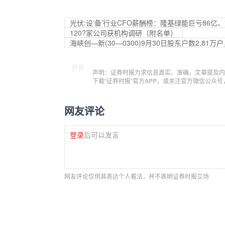
光伏:设‘备’行业CFO薪酬榜：隆基绿能巨亏86亿
120?家公司获机构调研（附名单）
海峡创—新(30—0300)9月30日股东户数2.81万
声明：证券时报力求信息真实、准确，文章提及内
下载“证券时报”官方APP，或关注官方微信公众
网友评论
登录
后可以发言
网友评论仅供其表达个人看法，并不表明证券时报立场