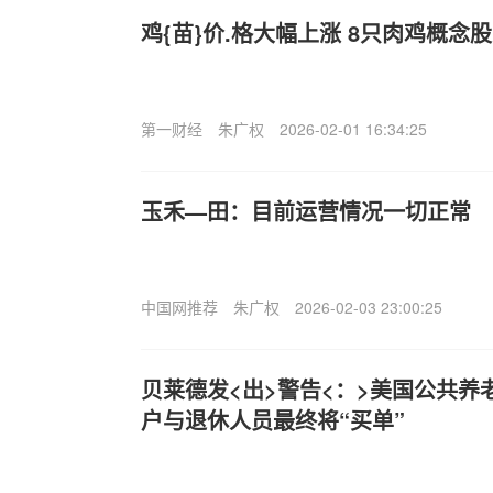
鸡{苗}价.格大幅上涨 8只肉鸡概念
第一财经
朱广权
2026-02-01 16:34:25
玉禾—田：目前运营情况一切正常
中国网推荐
朱广权
2026-02-03 23:00:25
贝莱德发<出>警告<：>美国公共养
户与退休人员最终将“买单”